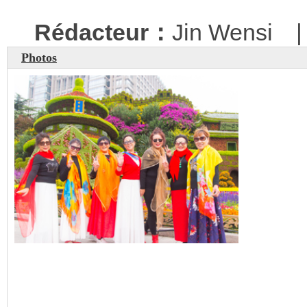
Rédacteur：
Jin Wensi
Photos
Beijing se met sur son tr
national du PCC