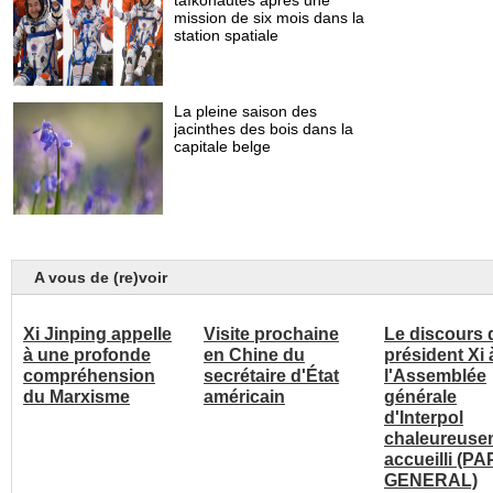
A vous de (re)voir
Xi Jinping appelle
Visite prochaine
Le discours 
à une profonde
en Chine du
président Xi 
compréhension
secrétaire d'État
l'Assemblée
du Marxisme
américain
générale
d'Interpol
chaleureuse
accueilli (P
GENERAL)