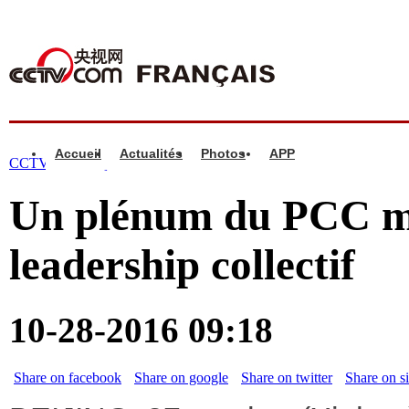
Accueil
Actualités
Photos
APP
CCTV.com française >
Infos
>
Chine
Un plénum du PCC met
leadership collectif
10-28-2016 09:18
Share on facebook
Share on google
Share on twitter
Share on s