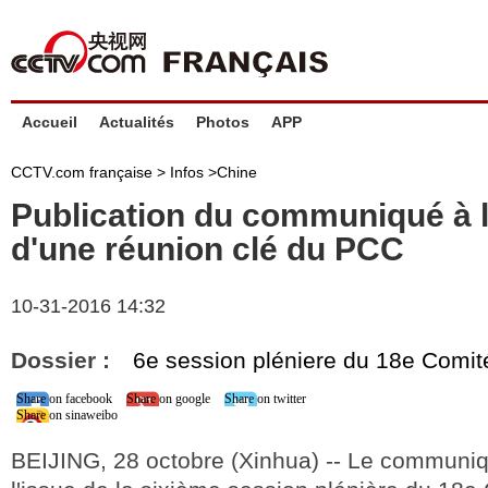
Accueil
Actualités
Photos
APP
CCTV.com française >
Infos
>
Chine
Publication du communiqué à l
d'une réunion clé du PCC
10-31-2016 14:32
Dossier :
6e session pléniere du 18e Comit
Share on facebook
Share on google
Share on twitter
Share on sinaweibo
BEIJING, 28 octobre (Xinhua) -- Le communiqu