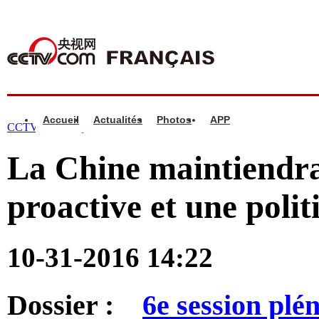
Accueil
Actualités
Photos
APP
CCTV.com française >
Infos
>
Chine
La Chine maintiendra
proactive et une poli
10-31-2016 14:22
Dossier :
6e session plé