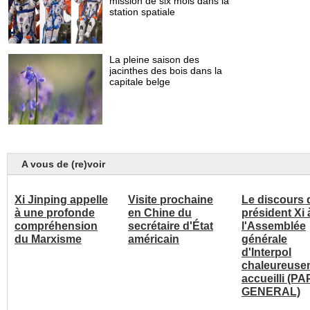
A vous de (re)voir
Xi Jinping appelle
Visite prochaine
Le discours 
à une profonde
en Chine du
président Xi 
compréhension
secrétaire d'État
l'Assemblée
du Marxisme
américain
générale
d'Interpol
chaleureuse
accueilli (P
GENERAL)