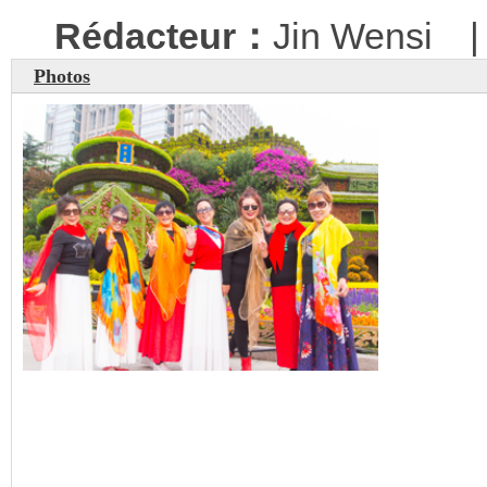
Rédacteur：
Jin Wensi
Photos
Beijing se met sur son tr
national du PCC