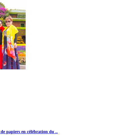
-et-un pour le 19e Congrès national du PCC
e papiers en célébration du ..