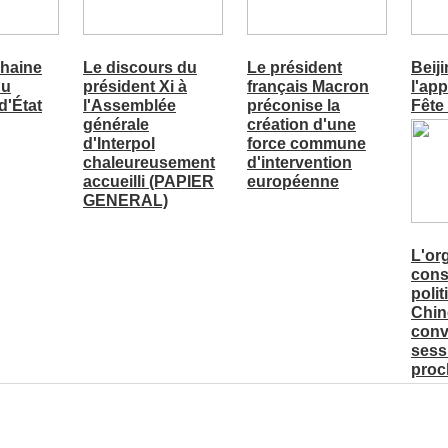
chaine
Le discours du
Le président
Beiji
du
président Xi à
français Macron
l'ap
d'État
l'Assemblée
préconise la
Fête
générale
création d'une
d'Interpol
force commune
chaleureusement
d'intervention
accueilli (PAPIER
européenne
GENERAL)
L'or
consu
polit
Chin
conv
sess
proc