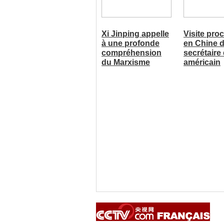
Xi Jinping appelle
Visite pro
à une profonde
en Chine 
compréhension
secrétaire 
du Marxisme
américain