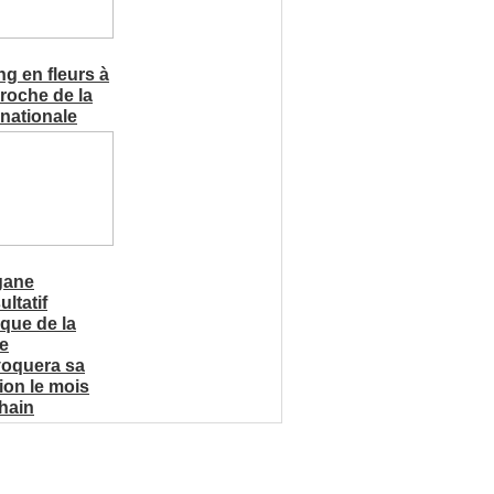
ng en fleurs à
proche de la
 nationale
gane
ltatif
ique de la
e
oquera sa
ion le mois
hain