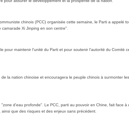
re pour assurer le développement et la prospérité de la nation.
communiste chinois (PCC) organisée cette semaine, le Parti a appelé t
 camarade Xi Jinping en son centre".
e pour maintenir l'unité du Parti et pour soutenir l'autorité du Comité c
 de la nation chinoise et encouragera le peuple chinois à surmonter les di
"zone d'eau profonde". Le PCC, parti au pouvoir en Chine, fait face à d
é, ainsi que des risques et des enjeux sans précédent.