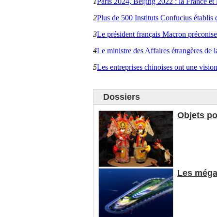
1
Paris 2024, Beijing 2022 : la France e
2
Plus de 500 Instituts Confucius établis
3
Le président français Macron préconise
4
Le ministre des Affaires étrangères de
5
Les entreprises chinoises ont une visio
Dossiers
Objets po
Les mégap