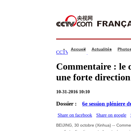
Accueil
Actualités
Photo
CCTV.com française >
Infos
>
Chine
Commentaire : le d
une forte direction
10-31-2016 10:10
Dossier :
6e session pléniere
Share on facebook
Share on google
BEIJING, 30 octobre (Xinhua) -- Comme l