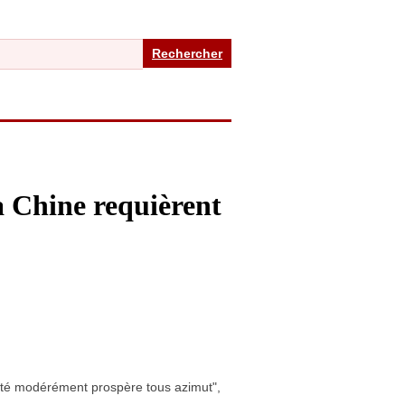
Rechercher
a Chine requièrent
iété modérément prospère tous azimut",