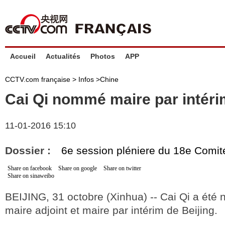
Accueil
Actualités
Photos
APP
CCTV.com française >
Infos
>
Chine
Cai Qi nommé maire par intéri
11-01-2016 15:10
Dossier :
6e session pléniere du 18e Comit
Share on facebook
Share on google
Share on twitter
Share on sinaweibo
BEIJING, 31 octobre (Xinhua) -- Cai Qi a été
maire adjoint et maire par intérim de Beijing.