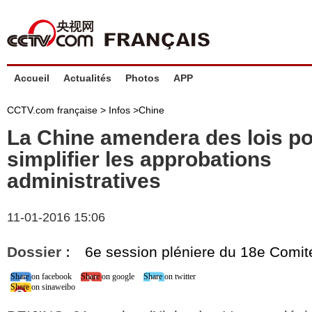
Accueil
Actualités
Photos
APP
CCTV.com française >
Infos
>
Chine
La Chine amendera des lois p
simplifier les approbations
administratives
11-01-2016 15:06
Dossier :
6e session pléniere du 18e Comit
Share on facebook
Share on google
Share on twitter
Share on sinaweibo