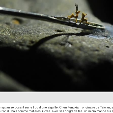
xian se posant sur le trou d’une aiguille. Chen Fengxian, originaire de Taiwan, s
e l’or, du bois comme matières, il crée, avec ses doigts de fée, un micro monde sur 