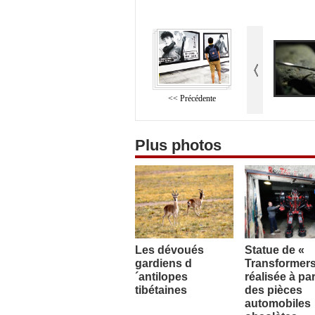
<< Précédente
Plus photos
Les dévoués
Statue de «
gardiens d
Transformers
´antilopes
réalisée à par
tibétaines
des pièces
automobiles