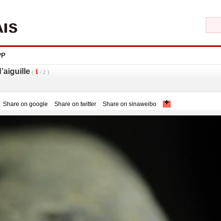
PP
’aiguille
1
(
/
2
)
Share on google
Share on twitter
Share on sinaweibo