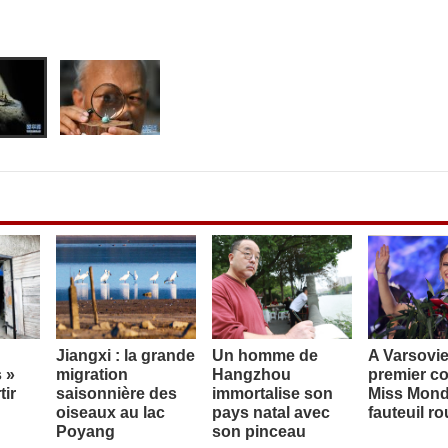
Jiangxi : la grande
Un homme de
A Varsovie
 »
migration
Hangzhou
premier c
tir
saisonnière des
immortalise son
Miss Mond
oiseaux au lac
pays natal avec
fauteuil ro
Poyang
son pinceau