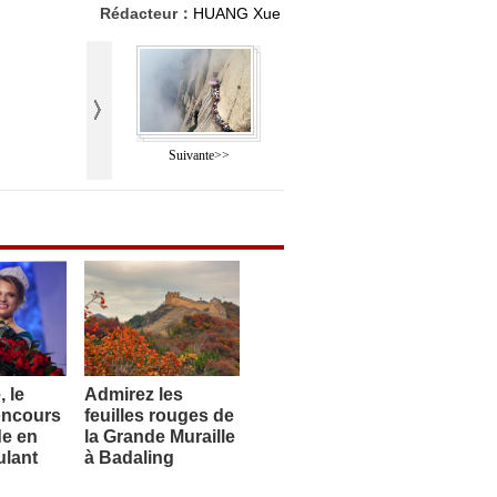
Rédacteur：
HUANG Xue
Suivante>>
, le
Admirez les
oncours
feuilles rouges de
e en
la Grande Muraille
ulant
à Badaling