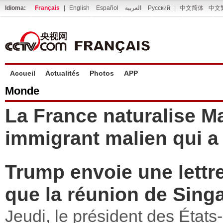
Idioma:
Français
|
English
Español
العربية
Русский
|
中文简体
中文
Accueil
Actualités
Photos
APP
Monde
La France naturalise 
immigrant malien qui a
Trump envoie une lettre
que la réunion de Singa
Jeudi, le président des État