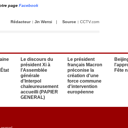
notre page
Facebook
Rédacteur：
Jin Wensi
|
Source：
CCTV.com
haine
Le discours du
Le président
Beijin
président Xi à
français Macron
l'appr
'État
l'Assemblée
préconise la
Fête n
générale
création d'une
d'Interpol
force commune
chaleureusement
d'intervention
accueilli (PAPIER
européenne
GENERAL)
 reserved.