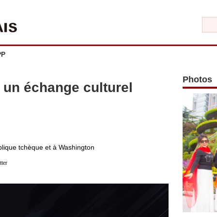
PP
Photos
un échange culturel
ublique tchèque et à Washington
tter