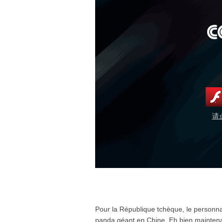
请
Pour la République tchèque, le personn
panda géant en Chine. Eh bien maintena