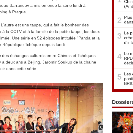
Chin
èque Barrandov a mis en onde la série lundi à
(Amb
nping à Prague.
Plus
2
dans
L'autre est une taupe, qui a fait le bonheur des
 la CCTV et à la famille de la petite taupe, les deux
Le p
3
créa
nimée. Une série en 52 épisodes intitulée "Panda et la
d'in
n République Tchèque depuis lundi.
Le m
4
ie des échanges culturels entre Chinois et Tchèques
RPDC
 y a deux ans à Beijing. Jaromir Soukup de la chaine
décl
oir dans cette série.
Les 
5
posi
BRI
Dossier