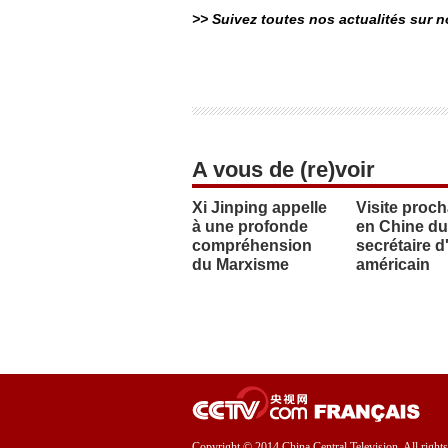
>> Suivez toutes nos actualités sur 
A vous de (re)voir
Xi Jinping appelle
Visite proc
à une profonde
en Chine du
compréhension
secrétaire d
du Marxisme
américain
Copyright © 2014 China Central Television. All rights