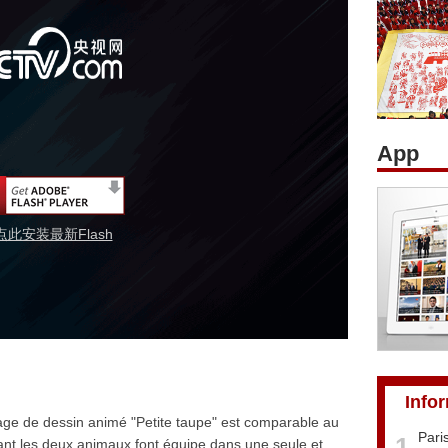
App
点此安装最新Flash
Info
age de dessin animé "Petite taupe" est comparable au
Pari
1
nt les deux animaux font équipe dans une seule et