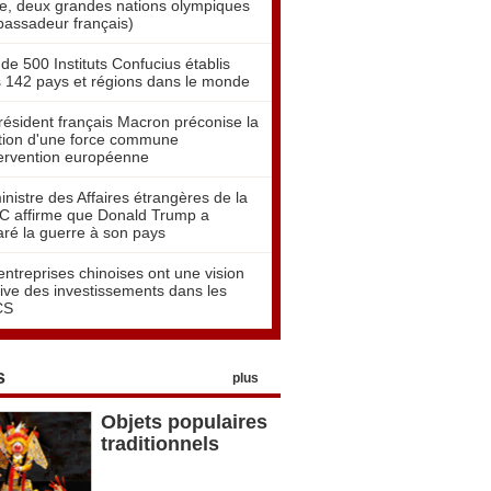
e, deux grandes nations olympiques
assadeur français)
 de 500 Instituts Confucius établis
 142 pays et régions dans le monde
résident français Macron préconise la
tion d'une force commune
tervention européenne
inistre des Affaires étrangères de la
 affirme que Donald Trump a
aré la guerre à son pays
entreprises chinoises ont une vision
tive des investissements dans les
CS
s
plus
Objets populaires
traditionnels